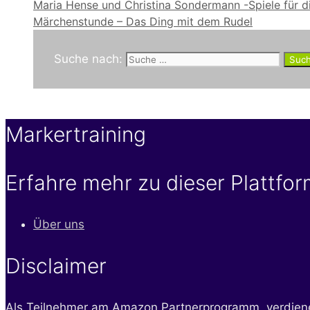
Maria Hense und Christina Sondermann -Spiele für di
Märchenstunde – Das Ding mit dem Rudel
Suche nach:
Markertraining
Erfahre mehr zu dieser Plattfo
Über uns
Disclaimer
Als Teilnehmer am Amazon Partnerprogramm, verdienen