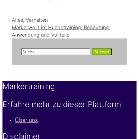
Kategorien
Alles
,
Verhalten
Markerwort im Hundetraining: Bedeutung,
Anwendung und Vorteile
Suche
nach:
Markertraining
Erfahre mehr zu dieser Plattform
Über uns
Disclaimer